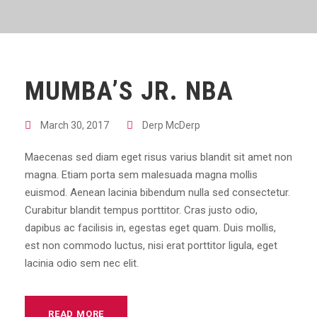
MUMBA’S JR. NBA
March 30, 2017
Derp McDerp
Maecenas sed diam eget risus varius blandit sit amet non
magna. Etiam porta sem malesuada magna mollis
euismod. Aenean lacinia bibendum nulla sed consectetur.
Curabitur blandit tempus porttitor. Cras justo odio,
dapibus ac facilisis in, egestas eget quam. Duis mollis,
est non commodo luctus, nisi erat porttitor ligula, eget
lacinia odio sem nec elit.
READ MORE