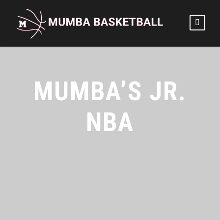
MUMBA’S JR.
NBA