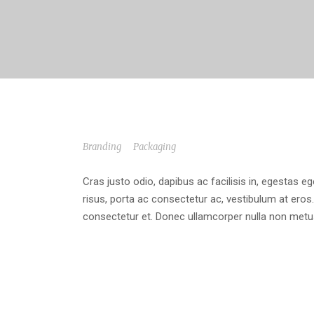
ETIAM PARTURIENT ADIPISCING TORTOR
Branding
/
Packaging
Cras justo odio, dapibus ac facilisis in, egestas eg
risus, porta ac consectetur ac, vestibulum at er
consectetur et. Donec ullamcorper nulla non metus 