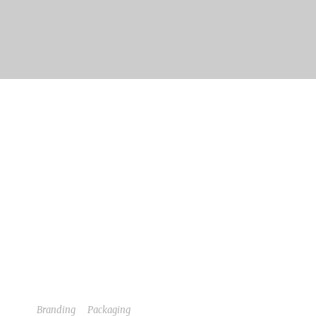
NULLAM CONDIMENTUM NIBH
Branding
/
Packaging