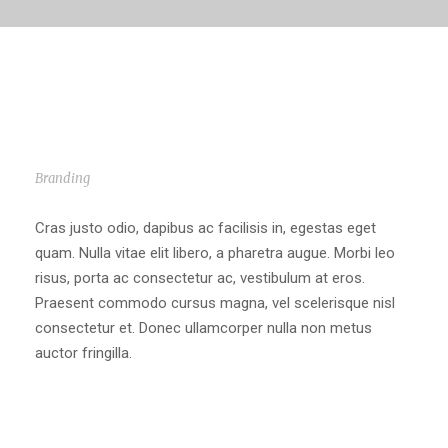
MUMBA 2019 U12 CHAMPIONSHIP: TFP IEM
SCARBOROUGH VS MUMBA BLACK
Branding
Cras justo odio, dapibus ac facilisis in, egestas eget
quam. Nulla vitae elit libero, a pharetra augue. Morbi leo
risus, porta ac consectetur ac, vestibulum at eros.
Praesent commodo cursus magna, vel scelerisque nisl
consectetur et. Donec ullamcorper nulla non metus
auctor fringilla.