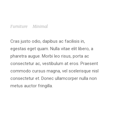
5’2 PG #11 JOSHUA GENAT MUMBA
TOURNAMENT HIGHLIGHTS
Furniture
/
Minimal
Cras justo odio, dapibus ac facilisis in,
egestas eget quam. Nulla vitae elit libero, a
pharetra augue. Morbi leo risus, porta ac
consectetur ac, vestibulum at eros. Praesent
commodo cursus magna, vel scelerisque nisl
consectetur et. Donec ullamcorper nulla non
metus auctor fringilla.