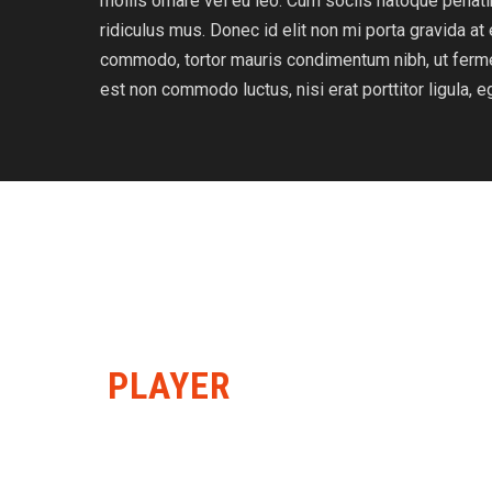
mollis ornare vel eu leo. Cum sociis natoque penat
ridiculus mus. Donec id elit non mi porta gravida a
commodo, tortor mauris condimentum nibh, ut ferme
est non commodo luctus, nisi erat porttitor ligula, e
PLAYER
GALLERY