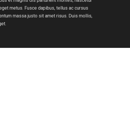
ibus et magnis dis parturient montes, nascetur
t eget metus. Fusce dapibus, tellus ac cursus
ntum massa justo sit amet risus. Duis mollis,
get.